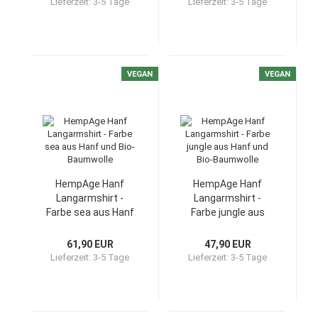
Lieferzeit:
3-5 Tage
Lieferzeit:
3-5 Tage
VEGAN
VEGAN
HempAge Hanf
HempAge Hanf
Langarmshirt -
Langarmshirt -
Farbe sea aus Hanf
Farbe jungle aus
und Bio-Baumwolle
Hanf und Bio-
Baumwolle
61,90 EUR
47,90 EUR
Lieferzeit:
3-5 Tage
Lieferzeit:
3-5 Tage