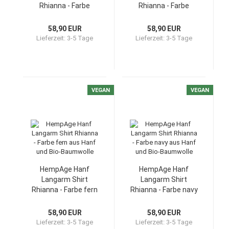
Rhianna - Farbe
Rhianna - Farbe
wintersky aus Hanf
clearsky aus Hanf
und Bio-Baumwolle
und Bio-Baumwolle
58,90 EUR
58,90 EUR
Lieferzeit:
3-5 Tage
Lieferzeit:
3-5 Tage
VEGAN
VEGAN
HempAge Hanf
HempAge Hanf
Langarm Shirt
Langarm Shirt
Rhianna - Farbe fern
Rhianna - Farbe navy
aus Hanf und Bio-
aus Hanf und Bio-
Baumwolle
Baumwolle
58,90 EUR
58,90 EUR
Lieferzeit:
3-5 Tage
Lieferzeit:
3-5 Tage