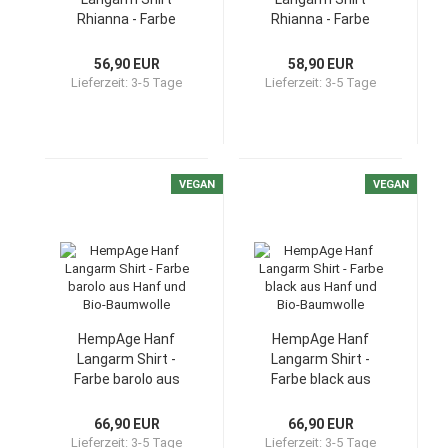
Rhianna - Farbe
Rhianna - Farbe
deep aus Hanf und
candy aus Hanf und
Bio-Baumwolle
Bio-Baumwolle
56,90 EUR
58,90 EUR
Lieferzeit:
3-5 Tage
Lieferzeit:
3-5 Tage
VEGAN
VEGAN
HempAge Hanf
HempAge Hanf
Langarm Shirt -
Langarm Shirt -
Farbe barolo aus
Farbe black aus
Hanf und Bio-
Hanf und Bio-
Baumwolle
Baumwolle
66,90 EUR
66,90 EUR
Lieferzeit:
3-5 Tage
Lieferzeit:
3-5 Tage