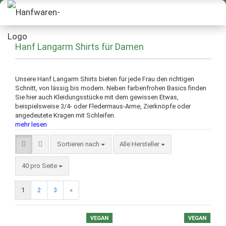
Hanf Langarm Shirts für Damen
Unsere Hanf Langarm Shirts bieten für jede Frau den richtigen
Schnitt, von lässig bis modern. Neben farbenfrohen Basics finden
Sie hier auch Kleidungsstücke mit dem gewissen Etwas,
beispielsweise 3/4- oder Fledermaus-Arme, Zierknöpfe oder
angedeutete Kragen mit Schleifen.
mehr lesen
Sortieren nach
Alle Hersteller
40 pro Seite
1
2
3
»
VEGAN
VEGAN