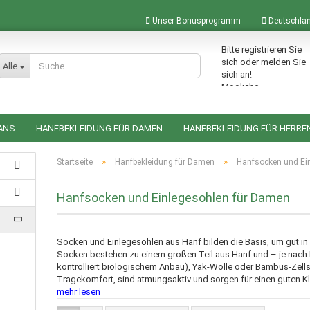
Unser Bonusprogramm
Deutschla
Bitte registrieren Sie
Lieferland
sich oder melden Sie
Alle
sich an!
Mögliche
Bonuspunkte im
Warenkorb: 0
ANS
HANFBEKLEIDUNG FÜR DAMEN
HANFBEKLEIDUNG FÜR HERRE
ACCESSOIRES AUS HANF
HANFRUCKSÄCKE
HANFTASCHEN
»
»
Startseite
Hanfbekleidung für Damen
Hanfsocken und Ei
Hanfsocken und Einlegesohlen für Damen
Konto erstellen
Passwort vergessen?
Socken und Einlegesohlen aus Hanf bilden die Basis, um gut i
Socken bestehen zu einem großen Teil aus Hanf und – je nach
kontrolliert biologischem Anbau), Yak-Wolle oder Bambus-Zells
Tragekomfort, sind atmungsaktiv und sorgen für einen guten K
mehr lesen