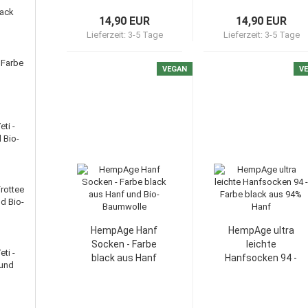
lack
14,90 EUR
14,90 EUR
Lieferzeit:
3-5 Tage
Lieferzeit:
3-5 Tage
 Farbe
VEGAN
V
ti -
 Bio-
rottee
d Bio-
HempAge Hanf
HempAge ultra
Socken - Farbe
leichte
ti -
black aus Hanf
Hanfsocken 94 -
 und
und Bio-
Farbe black aus
Baumwolle
94% Hanf