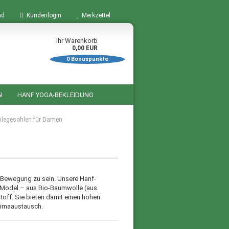
nd
Kundenlogin
Merkzettel
Ihr Warenkorb
0,00 EUR
0
Bonuspunkte
N
HANF YOGA-BEKLEIDUNG
BÜCHER ZUM THEMA HANF
nlegesohlen für Damen
STARTSEITE
SALE %
n Bewegung zu sein. Unsere Hanf-
 Model – aus Bio-Baumwolle (aus
toff. Sie bieten damit einen hohen
limaaustausch.