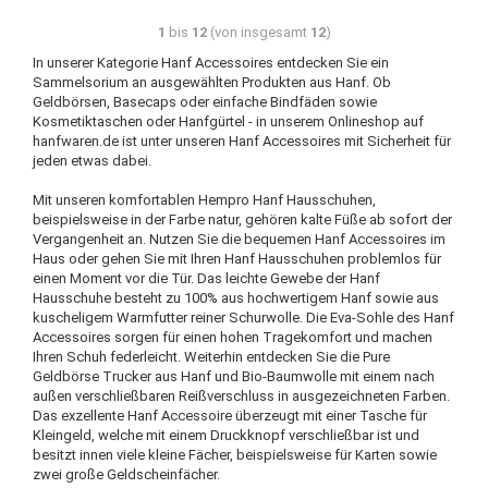
1
bis
12
(von insgesamt
12
)
In unserer Kategorie Hanf Accessoires entdecken Sie ein
Sammelsorium an ausgewählten Produkten aus Hanf. Ob
Geldbörsen, Basecaps oder einfache Bindfäden sowie
Kosmetiktaschen oder Hanfgürtel - in unserem Onlineshop auf
hanfwaren.de ist unter unseren Hanf Accessoires mit Sicherheit für
jeden etwas dabei.
Mit unseren komfortablen Hempro Hanf Hausschuhen,
beispielsweise in der Farbe natur, gehören kalte Füße ab sofort der
Vergangenheit an. Nutzen Sie die bequemen Hanf Accessoires im
Haus oder gehen Sie mit Ihren Hanf Hausschuhen problemlos für
einen Moment vor die Tür. Das leichte Gewebe der Hanf
Hausschuhe besteht zu 100% aus hochwertigem Hanf sowie aus
kuscheligem Warmfutter reiner Schurwolle. Die Eva-Sohle des Hanf
Accessoires sorgen für einen hohen Tragekomfort und machen
Ihren Schuh federleicht. Weiterhin entdecken Sie die Pure
Geldbörse Trucker aus Hanf und Bio-Baumwolle mit einem nach
außen verschließbaren Reißverschluss in ausgezeichneten Farben.
Das exzellente Hanf Accessoire überzeugt mit einer Tasche für
Kleingeld, welche mit einem Druckknopf verschließbar ist und
besitzt innen viele kleine Fächer, beispielsweise für Karten sowie
zwei große Geldscheinfächer.