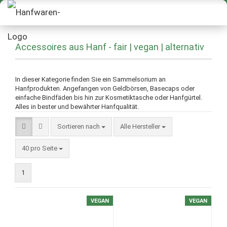
Accessoires aus Hanf - fair | vegan | alternativ
In dieser Kategorie finden Sie ein Sammelsorium an
Hanfprodukten. Angefangen von Geldbörsen, Basecaps oder
einfache Bindfäden bis hin zur Kosmetiktasche oder Hanfgürtel.
Alles in bester und bewährter Hanfqualität.
Sortieren nach
Alle Hersteller
40 pro Seite
1
VEGAN
VEGAN