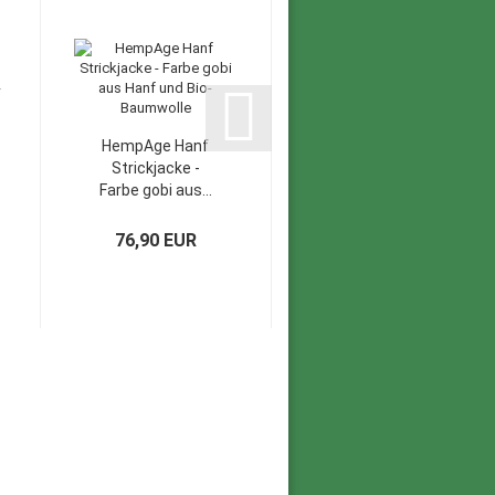
HempAge Hanf
HempAge Hanf
Strickjacke -
Leggings - Farbe
Farbe gobi aus...
titan aus Bio-
Baumwolle...
76,90 EUR
47,90 EUR