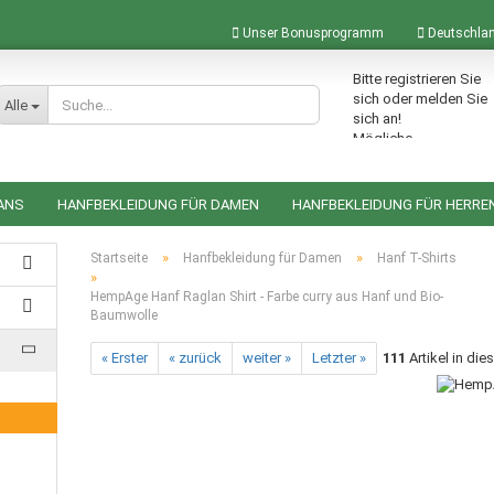
Unser Bonusprogramm
Deutschla
Bitte registrieren Sie
Lieferland
sich oder melden Sie
Alle
sich an!
Mögliche
Bonuspunkte im
Warenkorb: 0
ANS
HANFBEKLEIDUNG FÜR DAMEN
HANFBEKLEIDUNG FÜR HERRE
ACCESSOIRES AUS HANF
HANFRUCKSÄCKE
HANFTASCHEN
»
»
Startseite
Hanfbekleidung für Damen
Hanf T-Shirts
»
HempAge Hanf Raglan Shirt - Farbe curry aus Hanf und Bio-
Baumwolle
Konto erstellen
« Erster
« zurück
weiter »
Letzter »
111
Artikel in die
Passwort vergessen?