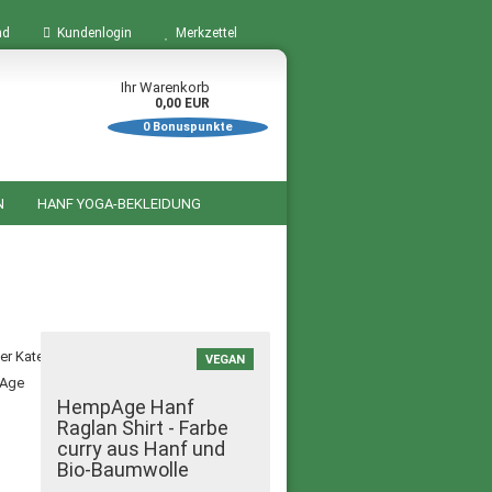
nd
Kundenlogin
Merkzettel
Ihr Warenkorb
0,00 EUR
0
Bonuspunkte
N
HANF YOGA-BEKLEIDUNG
BÜCHER ZUM THEMA HANF
STARTSEITE
SALE %
ser Kategorie
VEGAN
HempAge Hanf
Raglan Shirt - Farbe
curry aus Hanf und
Bio-Baumwolle