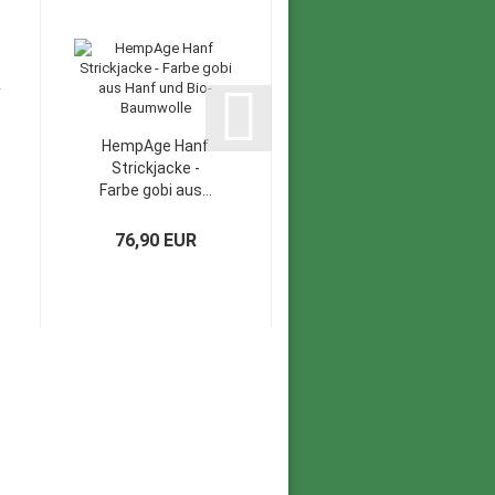
HempAge Hanf
HempAge Hanf
Strickjacke -
Leggings - Farbe
Farbe gobi aus...
titan aus Bio-
Baumwolle...
76,90 EUR
47,90 EUR