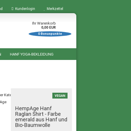
nd
Kundenlogin
Merkzettel
Ihr Warenkorb
0,00 EUR
0
Bonuspunkte
N
HANF YOGA-BEKLEIDUNG
BÜCHER ZUM THEMA HANF
STARTSEITE
SALE %
ser Kategorie
VEGAN
HempAge Hanf
Raglan Shirt - Farbe
emerald aus Hanf und
Bio-Baumwolle