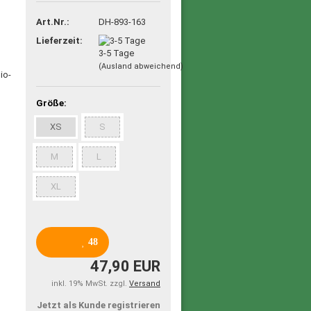
Art.Nr.:
DH-893-163
Lieferzeit:
3-5 Tage
(Ausland abweichend)
Größe:
XS
S
M
L
XL
48
47,90 EUR
inkl. 19% MwSt. zzgl.
Versand
Jetzt als Kunde registrieren