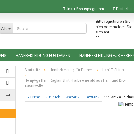
Unser Bonusprogramm
Deutschla
Bitte registrieren Sie
Lieferland
sich oder melden Sie
Alle
sich an!
Mögliche
Bonuspunkte im
Warenkorb: 0
ANS
HANFBEKLEIDUNG FÜR DAMEN
HANFBEKLEIDUNG FÜR HERRE
ACCESSOIRES AUS HANF
HANFRUCKSÄCKE
HANFTASCHEN
»
»
Startseite
Hanfbekleidung für Damen
Hanf T-Shirts
»
HempAge Hanf Raglan Shirt - Farbe emerald aus Hanf und Bio-
Baumwolle
Konto erstellen
« Erster
« zurück
weiter »
Letzter »
111
Artikel in die
Passwort vergessen?