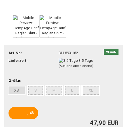
VEGAN
Art.Nr.:
DH-893-162
Lieferzeit:
3-5 Tage
(Ausland abweichend)
Größe:
XS
S
M
L
XL
48
47,90 EUR