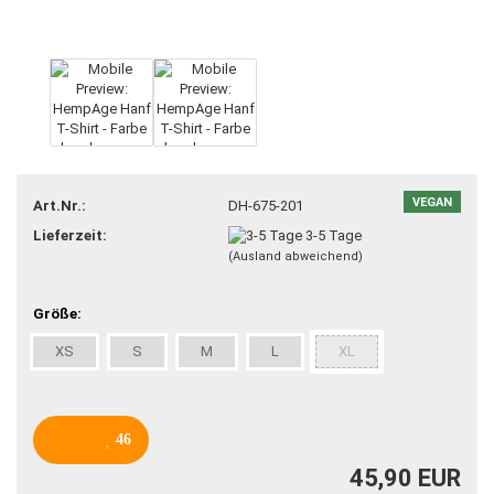
VEGAN
Art.Nr.:
DH-675-201
Lieferzeit:
3-5 Tage
(Ausland abweichend)
Größe:
XS
S
M
L
XL
46
45,90 EUR