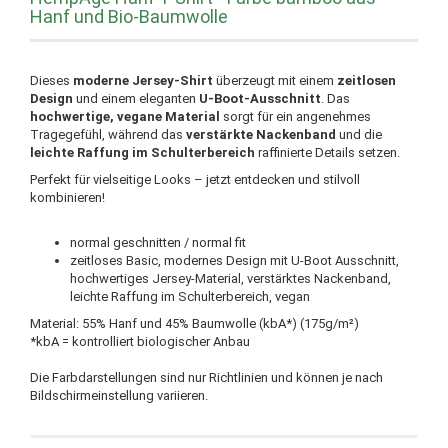
Hanf und Bio-Baumwolle
Dieses
moderne Jersey-Shirt
überzeugt mit einem
zeitlosen
Design
und einem eleganten
U-Boot-Ausschnitt
. Das
hochwertige, vegane Material
sorgt für ein angenehmes
Tragegefühl, während das
verstärkte Nackenband
und die
leichte Raffung im Schulterbereich
raffinierte Details setzen.
Perfekt für vielseitige Looks – jetzt entdecken und stilvoll
kombinieren!
normal geschnitten / normal fit
zeitloses Basic, modernes Design mit U-Boot Ausschnitt,
hochwertiges Jersey-Material, verstärktes Nackenband,
leichte Raffung im Schulterbereich, vegan
Material: 55% Hanf und 45% Baumwolle (kbA*) (175g/m²)
*kbA = kontrolliert biologischer Anbau
Die Farbdarstellungen sind nur Richtlinien und können je nach
Bildschirmeinstellung variieren.