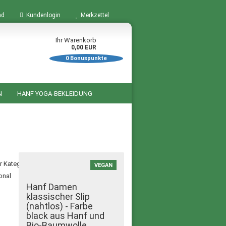
nd
Kundenlogin
Merkzettel
Ihr Warenkorb
0,00 EUR
0
Bonuspunkte
N
HANF YOGA-BEKLEIDUNG
BÜCHER ZUM THEMA HANF
STARTSEITE
SALE %
er Kategorie
VEGAN
Hanf Damen
klassischer Slip
(nahtlos) - Farbe
black aus Hanf und
Bio-Baumwolle