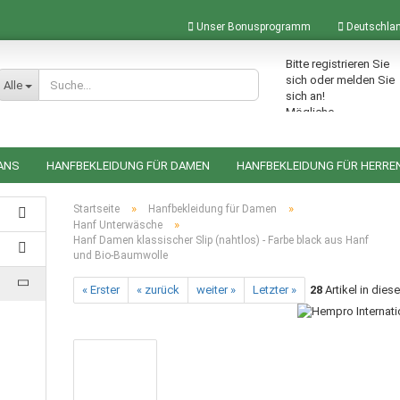
Unser Bonusprogramm
Deutschla
Bitte registrieren Sie
Lieferland
sich oder melden Sie
Alle
sich an!
Mögliche
Bonuspunkte im
Warenkorb: 0
ANS
HANFBEKLEIDUNG FÜR DAMEN
HANFBEKLEIDUNG FÜR HERRE
ACCESSOIRES AUS HANF
HANFRUCKSÄCKE
HANFTASCHEN
»
»
Startseite
Hanfbekleidung für Damen
»
Hanf Unterwäsche
Hanf Damen klassischer Slip (nahtlos) - Farbe black aus Hanf
und Bio-Baumwolle
Konto erstellen
« Erster
« zurück
weiter »
Letzter »
28
Artikel in dies
Passwort vergessen?