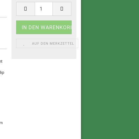
e
AUF DEN MERKZETTEL
ht
lip
rm