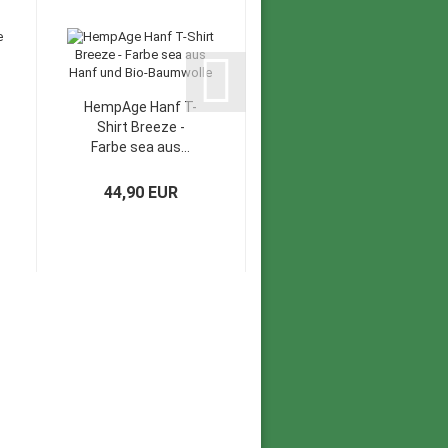
HempAge Hanf T-
HempAge Hanf
Shirt Breeze -
Leggings - Farbe
Farbe sea aus...
titan aus Bio-
Baumwolle...
44,90 EUR
47,90 EUR