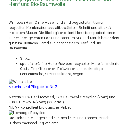
Hanf und Bio-Baumwolle
Wir lieben Hanf Chino Hosen und sind begeistert mit einer
recycelten Kombination aus altbewährtem Schnitt und attraktiv
meliertem Muster. Die ökologische Hanf Hose transportiert einen
authentisch gelebten Look und passt im Mix-and-Match besonders
gut zum Business Hemd aus nachhaltigem Hanf und Bio-
Baumwolle.
S - XL
sportliche Chino Hose, Gewebe, recyceltes Material, melierte
Optik, Eingrifftaschen, Reißverschluss, rückseitige
Leistentasche, Steinnussknopf, vegan
Material- und Pflegeinfo: Nr. 7
Material: 38% Hanf recycled, 32% Baumwolle recycled (kbA*) und
30% Baumwolle (kbA*) (325g/m²)
*kbA = kontrolliert biologischer Anbau
Die Farbdarstellungen sind nur Richtlinien und können je nach
Bildschirmeinstellung variieren.