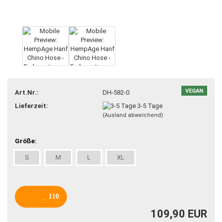
VEGAN
Art.Nr.:
DH-582-0
Lieferzeit:
3-5 Tage
(Ausland abweichend)
Größe:
S
M
L
XL
110
109,90 EUR