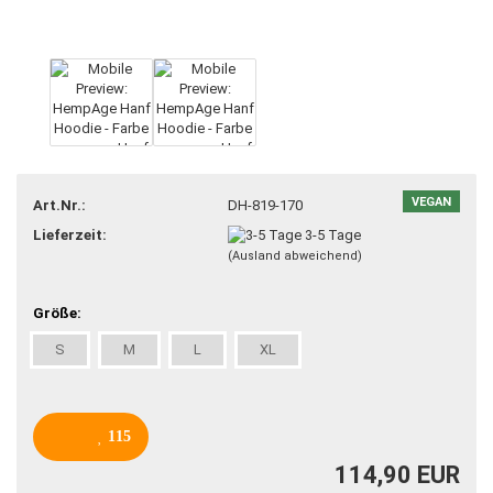
VEGAN
Art.Nr.:
DH-819-170
Lieferzeit:
3-5 Tage
(Ausland abweichend)
Größe:
S
M
L
XL
115
114,90 EUR