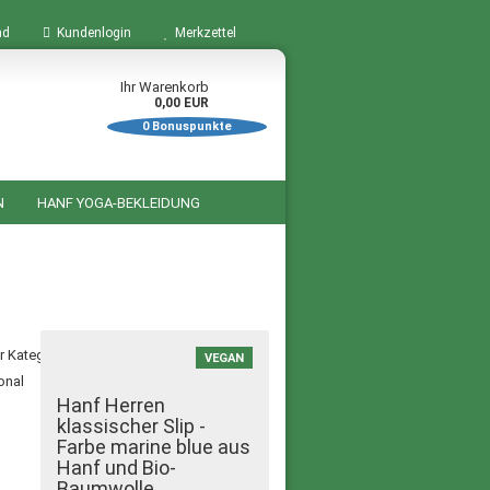
nd
Kundenlogin
Merkzettel
Ihr Warenkorb
0,00 EUR
0
Bonuspunkte
N
HANF YOGA-BEKLEIDUNG
BÜCHER ZUM THEMA HANF
STARTSEITE
SALE %
er Kategorie
VEGAN
Hanf Herren
klassischer Slip -
Farbe marine blue aus
Hanf und Bio-
Baumwolle