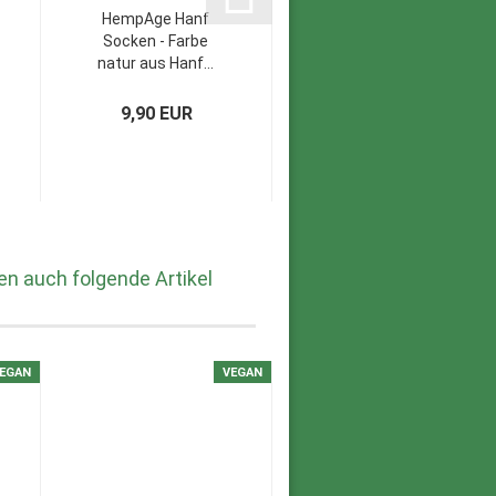
HempAge Hanf
HempAge Hanf
Socken - Farbe
Socken - Farbe
natur aus Hanf...
black aus Hanf...
9,90 EUR
9,90 EUR
en auch folgende Artikel
EGAN
VEGAN