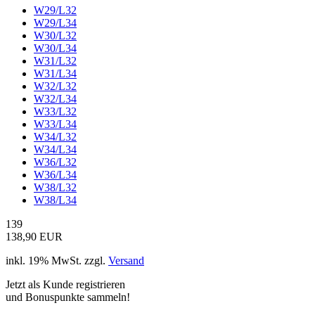
W29/L32
W29/L34
W30/L32
W30/L34
W31/L32
W31/L34
W32/L32
W32/L34
W33/L32
W33/L34
W34/L32
W34/L34
W36/L32
W36/L34
W38/L32
W38/L34
139
138,90 EUR
inkl. 19% MwSt. zzgl.
Versand
Jetzt als Kunde registrieren
und Bonuspunkte sammeln!