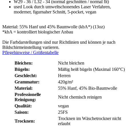
W29 - 36 / L32 - 34 (normal geschnitten / normal fit)
used Look durch umweltschonendes Laser Verfahren,
moderner, figurnaher Schnitt, 5-pocket, vegan
Material: 55% Hanf und 45% Baumwolle (kbA*) (13oz)
*kbA = kontrolliert biologischer Anbau
Die Farbdarstellungen sind nur Richtlinien und können je nach
Bildschirmeinstellung variieren.
Pflegehinweise / Größentabelle
Bleichen:
Nicht bleichen
Bügeln:
Mäßig heiß bügeln (Maximal 160°C)
Geschlecht:
Herren
Grammatur:
420g/m²
Material:
55% Hanf
, 45% Bio-Baumwolle
Professionelle
Nicht chemisch reinigen
Reinigung:
Qualität:
vegan
Saison:
25FS
Trocknen im Wäschetrockner nicht
Trocknen:
erlaubt