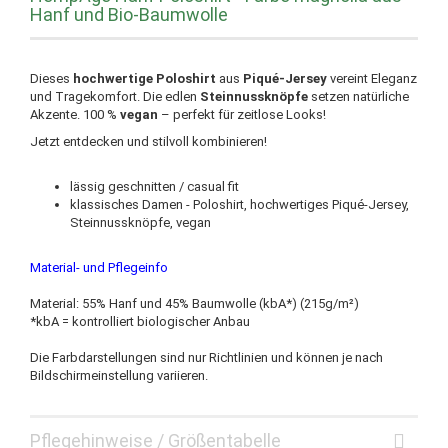
Hanf und Bio-Baumwolle
Dieses
hochwertige Poloshirt
aus
Piqué-Jersey
vereint Eleganz
und Tragekomfort. Die edlen
Steinnussknöpfe
setzen natürliche
Akzente. 100 %
vegan
– perfekt für zeitlose Looks!
Jetzt entdecken und stilvoll kombinieren!
lässig geschnitten / casual fit
klassisches Damen - Poloshirt, hochwertiges Piqué-Jersey,
Steinnussknöpfe, vegan
Material- und Pflegeinfo
Material: 55% Hanf und 45% Baumwolle (kbA*) (215g/m²)
*kbA = kontrolliert biologischer Anbau
Die Farbdarstellungen sind nur Richtlinien und können je nach
Bildschirmeinstellung variieren.
Pflegehinweise / Größentabelle