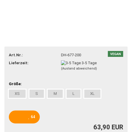
VEGAN
Art.Nr.:
DH-677-200
Lieferzeit:
3-5 Tage
(Ausland abweichend)
Größe:
XS
S
M
L
XL
64
63,90 EUR