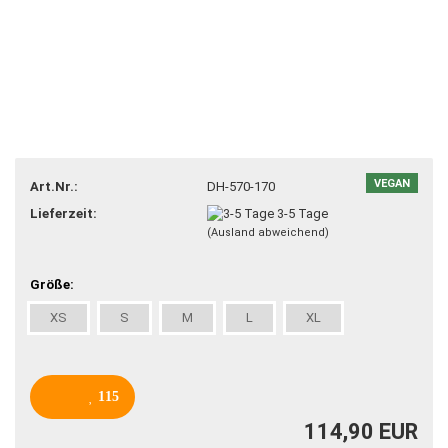
VEGAN
Art.Nr.:
DH-570-170
Lieferzeit:
3-5 Tage
(Ausland abweichend)
Größe:
XS
S
M
L
XL
115
114,90 EUR