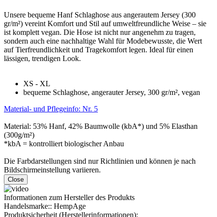
Unsere bequeme Hanf Schlaghose aus angerautem Jersey (300
gr/m²) vereint Komfort und Stil auf umweltfreundliche Weise – sie
ist komplett vegan. Die Hose ist nicht nur angenehm zu tragen,
sondern auch eine nachhaltige Wahl für Modebewusste, die Wert
auf Tierfreundlichkeit und Tragekomfort legen. Ideal für einen
lässigen, trendigen Look.
XS - XL
bequeme Schlaghose, angerauter Jersey, 300 gr/m², vegan
Material- und Pflegeinfo: Nr. 5
Material: 53% Hanf, 42% Baumwolle (kbA*) und 5% Elasthan
(300g/m²)
*kbA = kontrolliert biologischer Anbau
Die Farbdarstellungen sind nur Richtlinien und können je nach
Bildschirmeinstellung variieren.
Close
Informationen zum Hersteller des Produkts
Handelsmarke::
HempAge
Produktsicherheit (Herstellerinformationen):