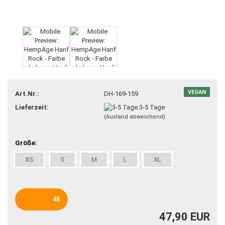
VEGAN
Art.Nr.:
DH-169-159
Lieferzeit:
3-5 Tage
(Ausland abweichend)
Größe:
XS
S
M
L
XL
48
47,90 EUR