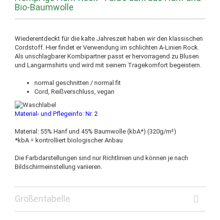
Bio-Baumwolle
Wiederentdeckt für die kalte Jahreszeit haben wir den klassischen
Cordstoff. Hier findet er Verwendung im schlichten A-Linien Rock.
Als unschlagbarer Kombipartner passt er hervorragend zu Blusen
und Langarmshirts und wird mit seinem Tragekomfort begeistern.
normal geschnitten / normal fit
Cord, Reißverschluss, vegan
Material- und Pflegeinfo: Nr. 2
Material: 55% Hanf und 45% Baumwolle (kbA*) (320g/m²)
*kbA = kontrolliert biologischer Anbau
Die Farbdarstellungen sind nur Richtlinien und können je nach
Bildschirmeinstellung variieren.
Größentabelle