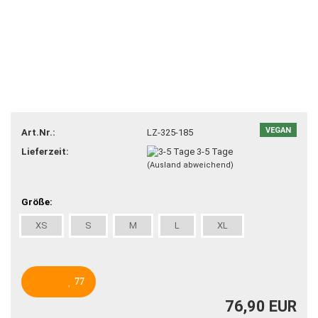
VEGAN
Art.Nr.:
LZ-325-185
Lieferzeit:
3-5 Tage
(Ausland abweichend)
Größe:
XS
S
M
L
XL
77
76,90 EUR