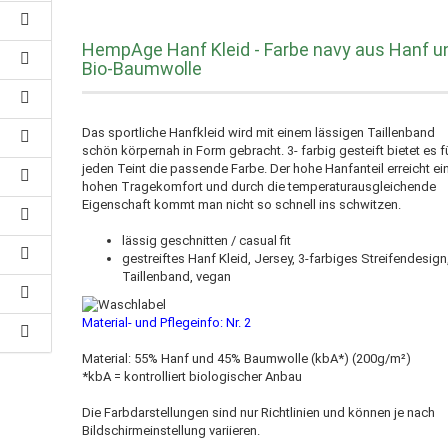
HempAge Hanf Kleid - Farbe navy aus Hanf u
Bio-Baumwolle
Das sportliche Hanfkleid wird mit einem lässigen Taillenband
schön körpernah in Form gebracht. 3- farbig gesteift bietet es f
jeden Teint die passende Farbe. Der hohe Hanfanteil erreicht ei
hohen Tragekomfort und durch die temperaturausgleichende
Eigenschaft kommt man nicht so schnell ins schwitzen.
lässig geschnitten / casual fit
gestreiftes Hanf Kleid, Jersey, 3-farbiges Streifendesign
Taillenband, vegan
Material- und Pflegeinfo: Nr.
2
Material: 55% Hanf und 45% Baumwolle (kbA*) (200g/m²)
*kbA = kontrolliert biologischer Anbau
Die Farbdarstellungen sind nur Richtlinien und können je nach
Bildschirmeinstellung variieren.