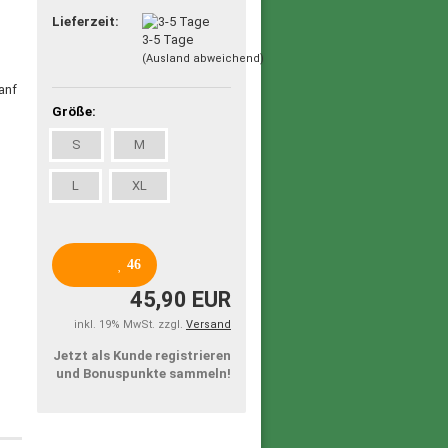
Lieferzeit:
3-5 Tage
(Ausland abweichend)
Größe:
S
M
L
XL
46
45,90 EUR
inkl. 19% MwSt. zzgl.
Versand
Jetzt als Kunde registrieren
und Bonuspunkte sammeln!