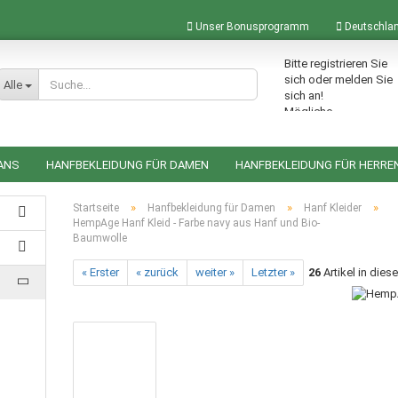
Unser Bonusprogramm
Deutschla
Bitte registrieren Sie
Lieferland
sich oder melden Sie
Alle
sich an!
Mögliche
Bonuspunkte im
Warenkorb: 0
ANS
HANFBEKLEIDUNG FÜR DAMEN
HANFBEKLEIDUNG FÜR HERRE
ACCESSOIRES AUS HANF
HANFRUCKSÄCKE
HANFTASCHEN
»
»
»
Startseite
Hanfbekleidung für Damen
Hanf Kleider
HempAge Hanf Kleid - Farbe navy aus Hanf und Bio-
Baumwolle
Konto erstellen
« Erster
« zurück
weiter »
Letzter »
26
Artikel in dies
Passwort vergessen?