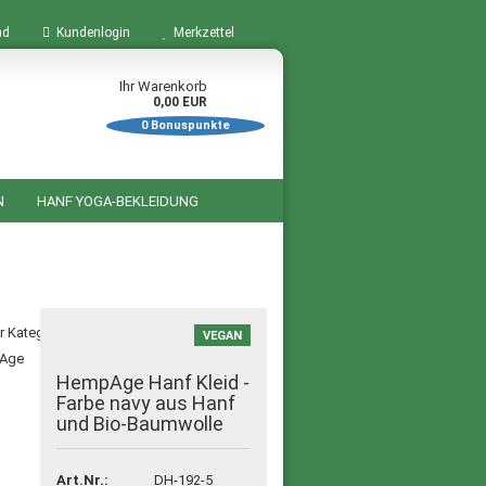
nd
Kundenlogin
Merkzettel
Ihr Warenkorb
0,00 EUR
0
Bonuspunkte
N
HANF YOGA-BEKLEIDUNG
BÜCHER ZUM THEMA HANF
STARTSEITE
SALE %
er Kategorie
VEGAN
HempAge Hanf Kleid -
Farbe navy aus Hanf
und Bio-Baumwolle
Art.Nr.:
DH-192-5