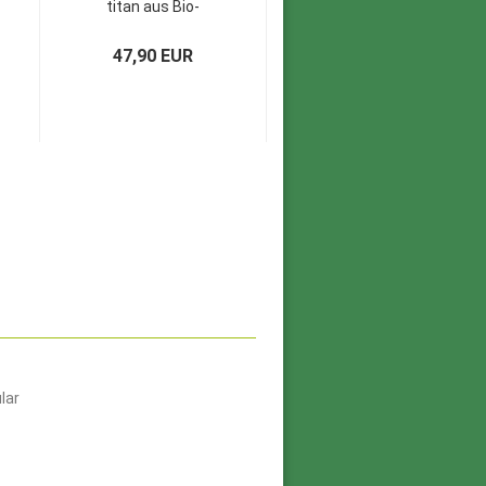
titan aus Bio-
Baumwolle...
47,90 EUR
lar