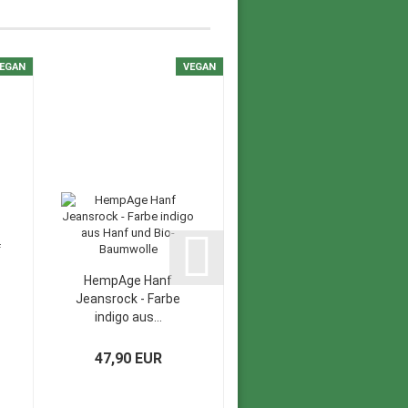
EGAN
VEGAN
VEGAN
HempAge Hanf
HempAge Hanf
Jeansrock - Farbe
Wickelrock - Farbe
indigo aus...
wave aus...
47,90 EUR
66,90 EUR