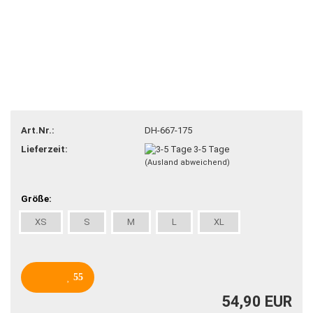
Art.Nr.:
DH-667-175
Lieferzeit:
3-5 Tage
(Ausland abweichend)
Größe:
XS
S
M
L
XL
55
54,90 EUR