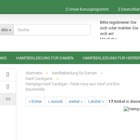
Unser Bonusprogramm
Deutschla
Bitte registrieren Sie
Lieferland
sich oder melden Sie
Alle
sich an!
Mögliche
Bonuspunkte im
Warenkorb: 0
ANS
HANFBEKLEIDUNG FÜR DAMEN
HANFBEKLEIDUNG FÜR HERRE
ACCESSOIRES AUS HANF
HANFRUCKSÄCKE
HANFTASCHEN
»
»
Startseite
Hanfbekleidung für Damen
»
Hanf Cardigans
HempAge Hanf Cardigan - Farbe navy aus Hanf und Bio-
Baumwolle
Konto erstellen
« Erster
« zurück
weiter »
Letzter »
17
Artikel in dies
Passwort vergessen?