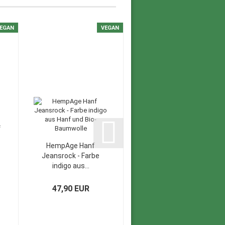
EGAN
VEGAN
VEGAN
HempAge Hanf
HempAge Hanf
Jeansrock - Farbe
Wickelrock - Farbe
indigo aus...
wave aus...
47,90 EUR
66,90 EUR