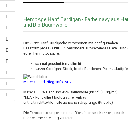
HempAge Hanf Cardigan - Farbe navy aus Ha
und Bio-Baumwolle
Die kurze Hanf Strickjacke verschönert mit der figurnahen
Passform jedes Outfit. Ein besonders aufwertendes Detail sind 
edlen Perlmuttknöpfe.
schmal geschnitten / slim fit
kurzer Cardigan, Strick, breite Bündchen, Perlmuttknöpf
Material- und Pflegeinfo: Nr.
2
Material: 55% Hanf und 45% Baumwolle (kbA*) (210g/m²)
*kbA = kontrolliert biologischer Anbau
enthält nichttextile Teile tierischen Ursprungs (Knöpfe)
Die Farbdarstellungen sind nur Richtlinien und können je nach
Bildschirmeinstellung variieren.