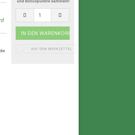
und Bonuspunkte sammeln!
nf
AUF DEN MERKZETTEL
die
e