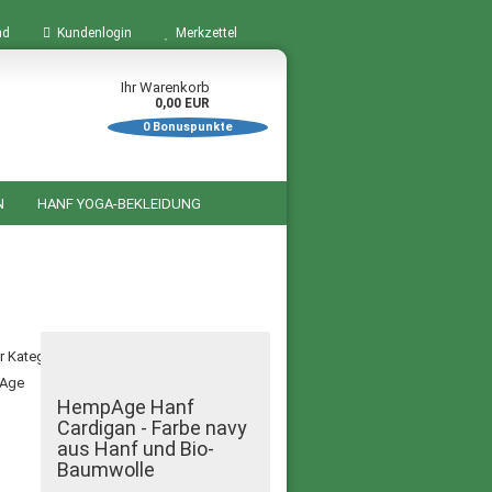
nd
Kundenlogin
Merkzettel
Ihr Warenkorb
0,00 EUR
0
Bonuspunkte
N
HANF YOGA-BEKLEIDUNG
BÜCHER ZUM THEMA HANF
STARTSEITE
SALE %
er Kategorie
HempAge Hanf
Cardigan - Farbe navy
aus Hanf und Bio-
Baumwolle