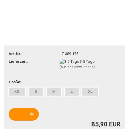
Art.Nr.:
LZ-389-175
Lieferzeit:
3-5 Tage
(Ausland abweichend)
Größe:
XS
S
M
L
XL
86
85,90 EUR