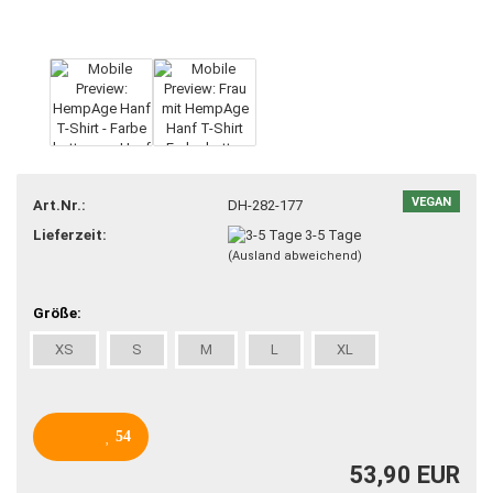
VEGAN
Art.Nr.:
DH-282-177
Lieferzeit:
3-5 Tage
(Ausland abweichend)
Größe:
XS
S
M
L
XL
54
53,90 EUR