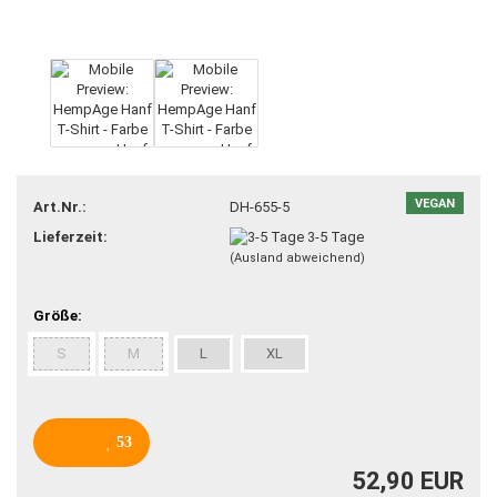
VEGAN
Art.Nr.:
DH-655-5
Lieferzeit:
3-5 Tage
(Ausland abweichend)
Größe:
S
M
L
XL
53
52,90 EUR