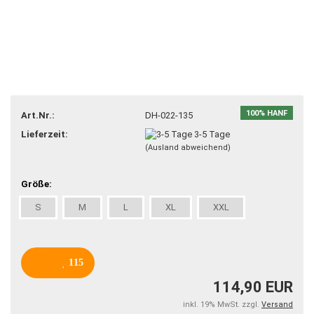
100% HANF
Art.Nr.:
DH-022-135
Lieferzeit:
3-5 Tage
(Ausland abweichend)
Größe:
S
M
L
XL
XXL
115
114,90 EUR
inkl. 19% MwSt. zzgl.
Versand