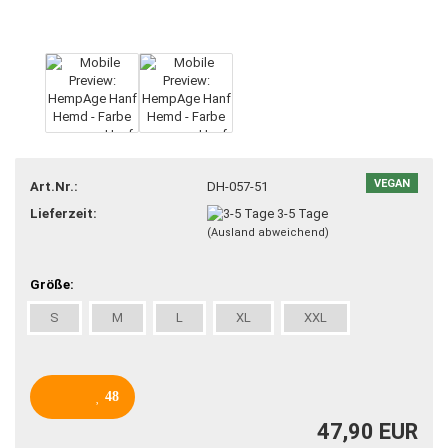
VEGAN
Art.Nr.:
DH-057-51
Lieferzeit:
3-5 Tage
(Ausland abweichend)
Größe:
S
M
L
XL
XXL
48
47,90 EUR