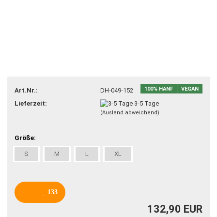
100% HANF
VEGAN
Art.Nr.:
DH-049-152
Lieferzeit:
3-5 Tage
(Ausland abweichend)
Größe:
S
M
L
XL
133
132,90 EUR