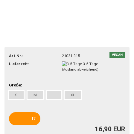
VEGAN
Art.Nr.:
21021-315
Lieferzeit:
3-5 Tage
(Ausland abweichend)
Größe:
S
M
L
XL
17
16,90 EUR