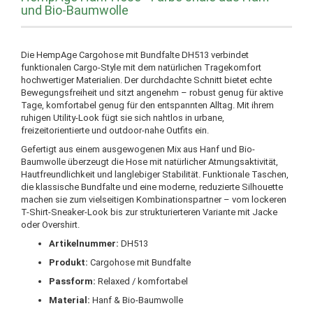
und Bio-Baumwolle
Die HempAge Cargohose mit Bundfalte DH513 verbindet
funktionalen Cargo-Style mit dem natürlichen Tragekomfort
hochwertiger Materialien. Der durchdachte Schnitt bietet echte
Bewegungsfreiheit und sitzt angenehm – robust genug für aktive
Tage, komfortabel genug für den entspannten Alltag. Mit ihrem
ruhigen Utility-Look fügt sie sich nahtlos in urbane,
freizeitorientierte und outdoor-nahe Outfits ein.
Gefertigt aus einem ausgewogenen Mix aus Hanf und Bio-
Baumwolle überzeugt die Hose mit natürlicher Atmungsaktivität,
Hautfreundlichkeit und langlebiger Stabilität. Funktionale Taschen,
die klassische Bundfalte und eine moderne, reduzierte Silhouette
machen sie zum vielseitigen Kombinationspartner – vom lockeren
T-Shirt-Sneaker-Look bis zur strukturierteren Variante mit Jacke
oder Overshirt.
Artikelnummer:
DH513
Produkt:
Cargohose mit Bundfalte
Passform:
Relaxed / komfortabel
Material:
Hanf & Bio-Baumwolle