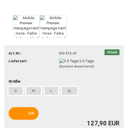
VEGAN
Art.Nr.:
DH-513-47
Lieferzeit:
3-5 Tage
(Ausland abweichend)
Größe:
S
M
L
XL
128
127,90 EUR