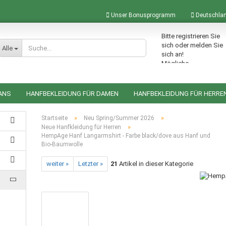
Unser Bonusprogramm
Deutschla
Bitte registrieren Sie
Lieferland
sich oder melden Sie
Alle
sich an!
Mögliche
Bonuspunkte im
Warenkorb: 0
ANS
HANFBEKLEIDUNG FÜR DAMEN
HANFBEKLEIDUNG FÜR HERRE
ACCESSOIRES AUS HANF
HANFRUCKSÄCKE
HANFTASCHEN
»
»
Startseite
Neu Spring/Summer 2026
»
Neue Hanfkleidung für Herren
HempAge Hanf Langarmshirt - Farbe black/dove aus Hanf und
Bio-Baumwolle
Konto erstellen
weiter »
Letzter »
21
Artikel in dieser Kategorie
Passwort vergessen?