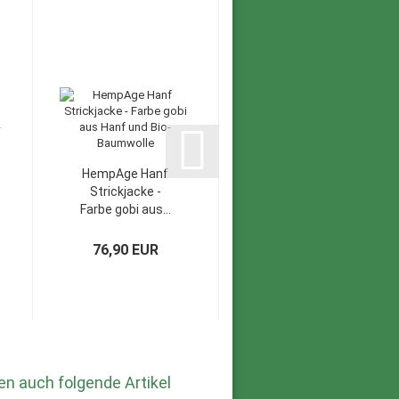
HempAge Hanf
HempAge Hanf
Strickjacke -
Leggings - Farbe
Farbe gobi aus...
titan aus Bio-
Baumwolle...
76,90 EUR
47,90 EUR
en auch folgende Artikel