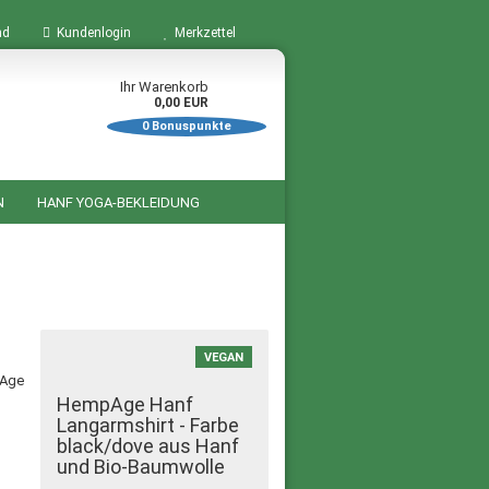
nd
Kundenlogin
Merkzettel
Ihr Warenkorb
0,00 EUR
0
Bonuspunkte
N
HANF YOGA-BEKLEIDUNG
BÜCHER ZUM THEMA HANF
STARTSEITE
SALE %
VEGAN
HempAge Hanf
Langarmshirt - Farbe
black/dove aus Hanf
und Bio-Baumwolle