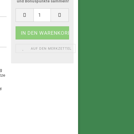
und Bonuspunkte sammeln!
AUF DEN MERKZETTEL
ig
itze
gt