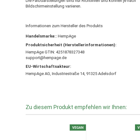
Die Farbdarstellungen sind nur Richtlinien und können je nach
Bildschirmeinstellung variieren.
Informationen zum Hersteller des Produkts
Handelsmarke::
HempAge
Produktsicherheit (Herstellerinformationen):
HempAge GTIN: 4251878327348
support@hempage.de
EU-Wirtschaftsakteur:
HempAge AG, Industriestraße 14, 91325 Adelsdorf
Zu diesem Produkt empfehlen wir Ihnen:
VEGAN
V