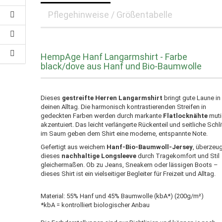
Pflegehinweise / Größentabelle
HempAge Hanf Langarmshirt - Farbe
black/dove aus Hanf und Bio-Baumwolle
Dieses
gestreifte Herren Langarmshirt
bringt gute Laune in
deinen Alltag. Die harmonisch kontrastierenden Streifen in
gedeckten Farben werden durch markante
Flatlocknähte
mut
akzentuiert. Das leicht verlängerte Rückenteil und seitliche Schl
im Saum geben dem Shirt eine moderne, entspannte Note.
Gefertigt aus weichem
Hanf-Bio-Baumwoll-Jersey
, überzeu
dieses
nachhaltige Longsleeve
durch Tragekomfort und Stil
gleichermaßen. Ob zu Jeans, Sneakern oder lässigen Boots –
dieses Shirt ist ein vielseitiger Begleiter für Freizeit und Alltag.
Material: 55% Hanf und 45% Baumwolle (kbA*) (200g/m²)
*kbA = kontrolliert biologischer Anbau