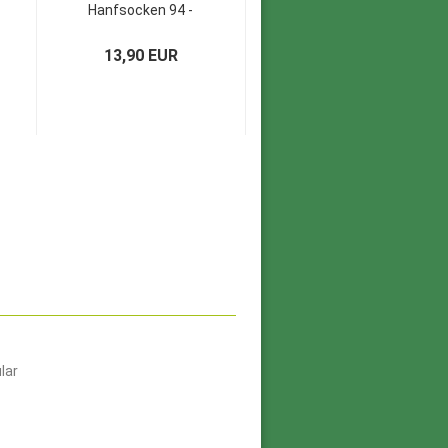
Hanfsocken 94 -
Farbe clearsky
Farbe...
aus...
13,90 EUR
123,90 EUR
lar