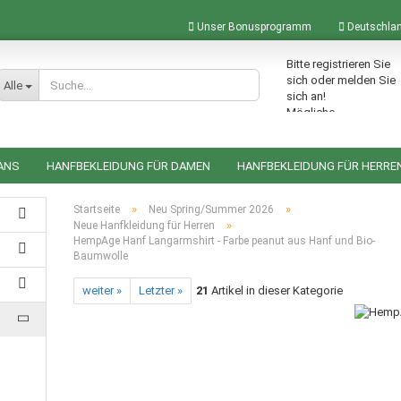
Unser Bonusprogramm
Deutschla
Bitte registrieren Sie
Lieferland
sich oder melden Sie
Alle
sich an!
Mögliche
Bonuspunkte im
Warenkorb: 0
ANS
HANFBEKLEIDUNG FÜR DAMEN
HANFBEKLEIDUNG FÜR HERRE
ACCESSOIRES AUS HANF
HANFRUCKSÄCKE
HANFTASCHEN
»
»
Startseite
Neu Spring/Summer 2026
»
Neue Hanfkleidung für Herren
HempAge Hanf Langarmshirt - Farbe peanut aus Hanf und Bio-
Baumwolle
Konto erstellen
weiter »
Letzter »
21
Artikel in dieser Kategorie
Passwort vergessen?