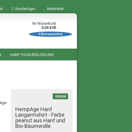
nd
Kundenlogin
Merkzettel
Ihr Warenkorb
0,00 EUR
0
Bonuspunkte
N
HANF YOGA-BEKLEIDUNG
BÜCHER ZUM THEMA HANF
STARTSEITE
SALE %
VEGAN
HempAge Hanf
Langarmshirt - Farbe
peanut aus Hanf und
Bio-Baumwolle