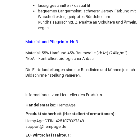
lässig geschnitten / casual fit
bequemes Langarmshirt, schwerer Jersey, Färbung mit
Wascheffekten, geripptes Bündchen am
Rundhalsausschnitt, Ziernähte an Schultern und Ärmeln,
vegan
Material- und Pflegeinfo: Nr.
9
Material: 55% Hanf und 45% Baumwolle (kbA*) (240g/m²)
*kbA = kontrolliert biologischer Anbau
Die Farbdarstellungen sind nur Richtlinien und können je nach
Bildschirmeinstellung variieren.
Informationen zum Hersteller des Produkts
Handelsmarke::
HempAge
Produktsicherheit (Herstellerinformationen):
HempAge GTIN: 4251878327348
support@hempage.de
EU-Wirtschaftsakteur: