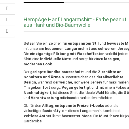
HempAge Hanf Langarmshirt - Farbe peanut
aus Hanf und Bio-Baumwolle
Setzen Sie ein Zeichen für
entspannten Stil
und
bewusste M
mit unserem
bequemen Langarmshirt
aus
schwerem Jerse
Die
einzigartige Färbung mit Wascheffekten
verleiht jedem
Shirt eine
individuelle Note
und sorgt für einen
lässigen,
modernen Look
.
Der
gerippte Rundhalsausschnitt
und die
Ziernähte an
Schultern und Ärmeln
unterstreichen das
detailverliebte
Design
, während der
weiche, schwere Jersey
für
maximalen
Tragekomfort
sorgt.
Vegan gefertigt
und mit einem Fokus a
Nachhaltigkeit
, ist dieses Shirt die ideale Wahl für alle, die
Sti
und
Verantwortung
miteinander verbinden möchten.
Ob für den
Alltag
,
entspannte Freizeit-Looks
oder als
vielseitiger
Basic-Style
– dieses Langarmshirt kombiniert
zeitlose Ästhetik
mit
bewusster Mode
. Ein
Must-have
für j
Garderobe!