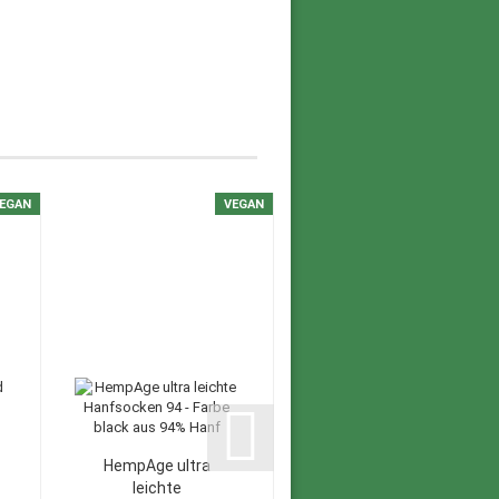
EGAN
VEGAN
100% HANF
VEGAN
HempAge ultra
HempAge
leichte
Hanfhose Metro -