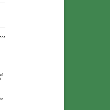
ode
y
.
uf
l
ede