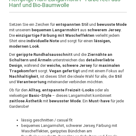
Hanf und Bio-Baumwolle
Setzen Sie ein Zeichen für
entspannten Stil
und
bewusste Mode
mit unserem
bequemen Langarmshirt
aus
schwerem Jersey
.
Die
einzigartige Färbung mit Wascheffekten
verleiht jedem
Shirt eine
individuelle Note
und sorgt für einen
lässigen,
modernen Look
.
Der
gerippte Rundhalsausschnitt
und die
Ziernähte an
Schultern und Ärmeln
unterstreichen das
detailverliebte
Design
, während der
weiche, schwere Jersey
für
maximalen
Tragekomfort
sorgt.
Vegan gefertigt
und mit einem Fokus auf
Nachhaltigkeit
, ist dieses Shirt die ideale Wahl für alle, die
Stil
und
Verantwortung
miteinander verbinden möchten.
Ob für den
Alltag
,
entspannte Freizeit-Looks
oder als
vielseitiger
Basic-Style
– dieses Langarmshirt kombiniert
zeitlose Ästhetik
mit
bewusster Mode
. Ein
Must-have
für jede
Garderobe!
lässig geschnitten / casual fit
bequemes Langarmshirt, schwerer Jersey, Färbung mit
Wascheffekten, geripptes Bündchen am