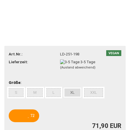
VEGAN
Art.Nr.:
LD-251-198
Lieferzeit:
3-5 Tage
(Ausland abweichend)
Größe:
S
M
L
XL
XXL
72
71,90 EUR