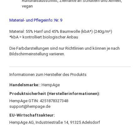
Rundhalsausschnitt, Ziernähte an Schultern und Ärmeln,
vegan
Material- und Pflegeinfo: Nr.
9
Material: 55% Hanf und 45% Baumwolle (kbA*) (240g/m²)
*kbA = kontrolliert biologischer Anbau
Die Farbdarstellungen sind nur Richtlinien und können je nach
Bildschirmeinstellung variieren.
Informationen zum Hersteller des Produkts
Handelsmarke::
HempAge
Produktsicherheit (Herstellerinformationen):
HempAge GTIN: 4251878327348
support@hempage.de
EU-Wirtschaftsakteur:
HempAge AG, Industriestraße 14, 91325 Adelsdorf