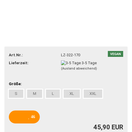
VEGAN
Art.Nr.:
LZ-322-170
Lieferzeit:
3-5 Tage
(Ausland abweichend)
Größe:
S
M
L
XL
XXL
46
45,90 EUR