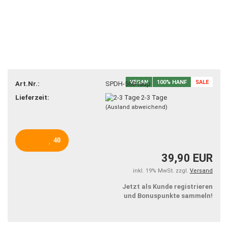
VEGAN
100% HANF
SALE
Art.Nr.:
SPDH-560-taup
Lieferzeit:
2-3 Tage
(Ausland abweichend)
40
39,90 EUR
inkl. 19% MwSt. zzgl.
Versand
Jetzt als Kunde registrieren
und Bonuspunkte sammeln!